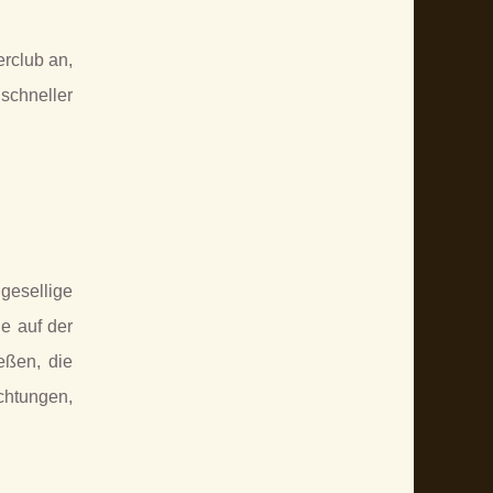
erclub an,
schneller
gesellige
e auf der
eßen, die
chtungen,