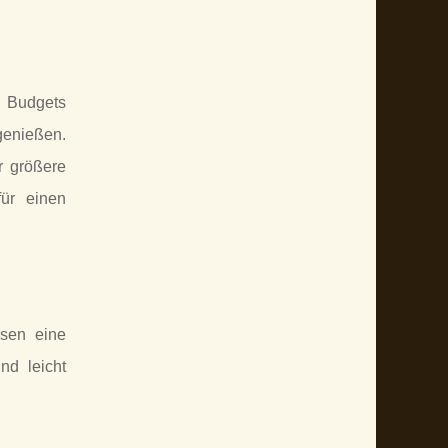
d Budgets
genießen.
r größere
für einen
ssen eine
nd leicht