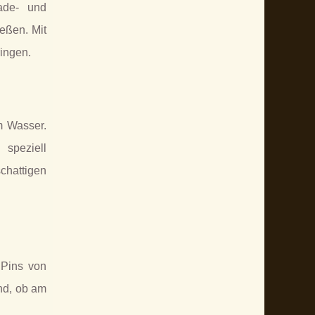
ade- und
eßen. Mit
ingen.
m Wasser.
 speziell
chattigen
 Pins von
ind, ob am